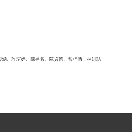
奕涵、許瑄婷、陳昱名、陳貞德、曾梓晴、林釧詰