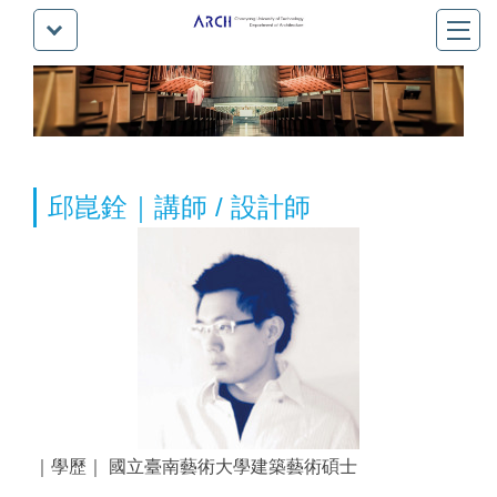
邱崑銓｜講師 / 設計師
｜學歷｜ 國立臺南藝術大學建築藝術碩士